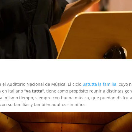
n el Auditorio Nacional de Música. El ciclo
Batutta la familia
, cuyo 
n en italiano
“va tutta”
, tiene como propósito reunir a distintas ge
 al mismo tiempo, siempre con buena música, que puedan disfrutar
 con su familias y también adultos sin niños.