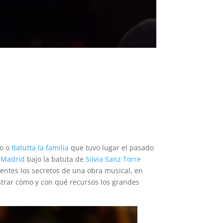
lo o
Batutta la familia
que tuvo lugar el pasado
e Madrid
bajo la batuta de
Silvia Sanz Torre
stentes los secretos de una obra musical, en
trar cómo y con qué recursos los grandes