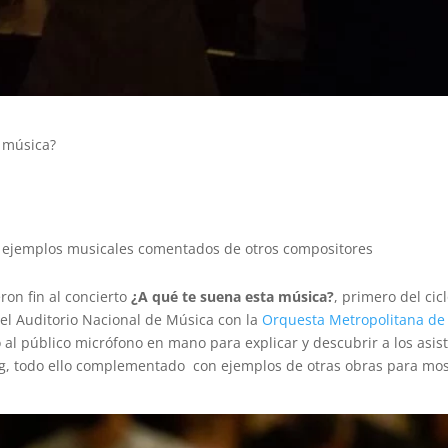
a música?
 ejemplos musicales comentados de otros compositores
ron fin al concierto
¿A qué te suena esta música?
, primero del cic
el Auditorio Nacional de Música con la
Orquesta Metropolitana d
ió al público micrófono en mano para explicar y descubrir a los asi
g, todo ello complementado con ejemplos de otras obras para mos