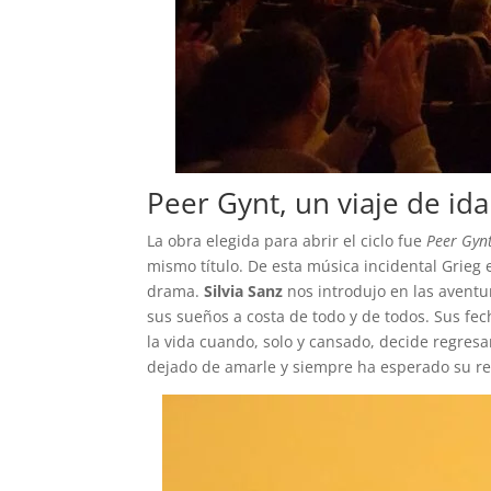
Peer Gynt, un viaje de ida
La obra elegida para abrir el ciclo fue
Peer Gyn
mismo título. De esta música incidental Grieg 
drama.
Silvia Sanz
nos introdujo en las aventu
sus sueños a costa de todo y de todos. Sus fecho
la vida cuando, solo y cansado, decide regres
dejado de amarle y siempre ha esperado su reg