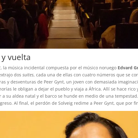
 y vuelta
t
, la música incidental compuesta por el músico noruego
Edvard G
extrajo dos
suites
, cada una de ellas con cuatro números que se c
ras y desventuras de Peer Gynt, un joven con demasiada imaginaci
rías le obligan a dejar el pueblo y viaja a África. Allí se hace rico
ar a su aldea natal y el barco se hunde en medio de una tempestad.
reso. Al final, el perdón de Solveig redime a Peer Gynt, que por f