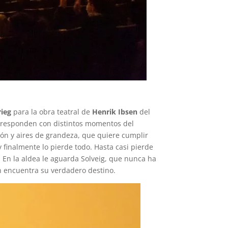
rieg
para la obra teatral de
Henrik Ibsen
del
orresponden con distintos momentos del
ón y aires de grandeza, que quiere cumplir
 y finalmente lo pierde todo. Hasta casi pierde
 En la aldea le aguarda Solveig, que nunca ha
in encuentra su verdadero destino.